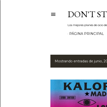
DON'T S
Los mejores planes de ocio d
PÁGINA PRINCIPAL
Mostrando entradas de junio, 2
E
n
t
r
a