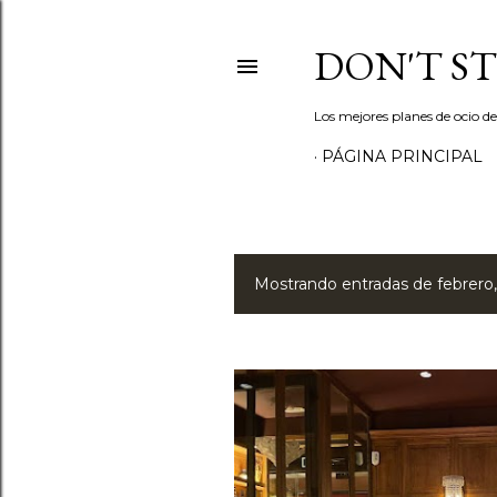
DON'T S
Los mejores planes de ocio d
PÁGINA PRINCIPAL
Mostrando entradas de febrero
E
n
t
r
a