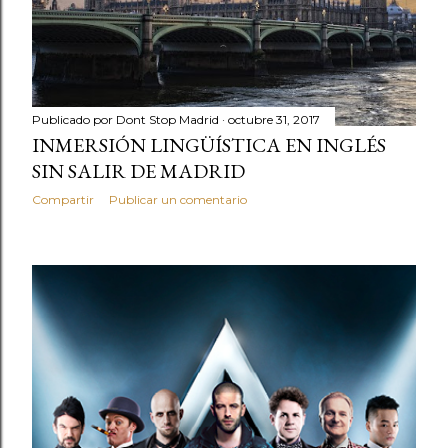
d
a
s
Publicado por
Dont Stop Madrid
octubre 31, 2017
INMERSIÓN LINGÜÍSTICA EN INGLÉS
SIN SALIR DE MADRID
Compartir
Publicar un comentario