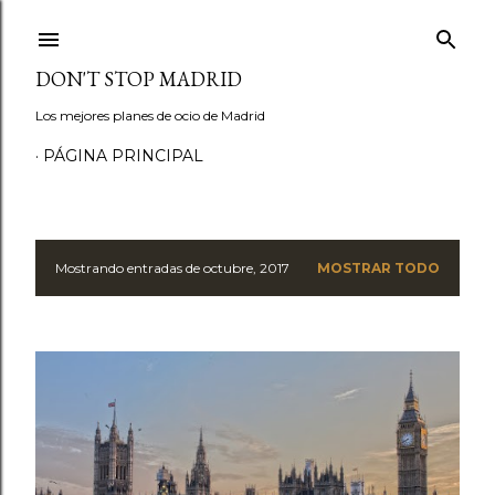
Ir al contenido principal
DON'T STOP MADRID
Los mejores planes de ocio de Madrid
PÁGINA PRINCIPAL
Mostrando entradas de octubre, 2017
MOSTRAR TODO
E
n
t
r
a