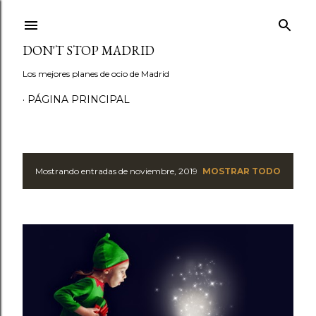
Ir al contenido principal
DON'T STOP MADRID
Los mejores planes de ocio de Madrid
PÁGINA PRINCIPAL
Mostrando entradas de noviembre, 2019
MOSTRAR TODO
E
n
t
r
a