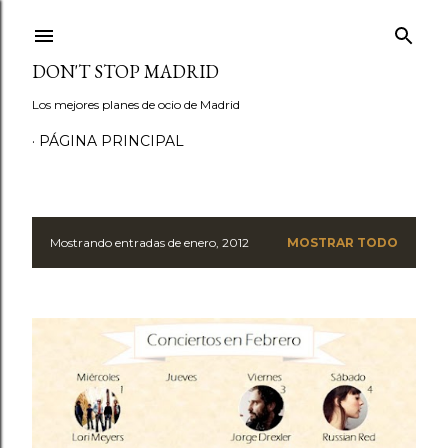
Ir al contenido principal
DON'T STOP MADRID
Los mejores planes de ocio de Madrid
PÁGINA PRINCIPAL
Mostrando entradas de enero, 2012
MOSTRAR TODO
E
n
t
r
a