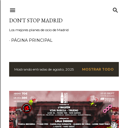
Ir al contenido principal
DON'T STOP MADRID
Los mejores planes de ocio de Madrid
PÁGINA PRINCIPAL
Mostrando entradas de agosto, 2025
MOSTRAR TODO
E
n
t
r
a