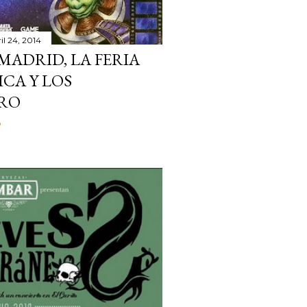
il 24, 2014
OMADRID, LA FERIA
CA Y LOS
TRO
o