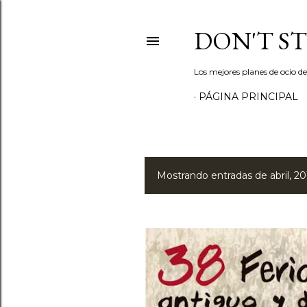
DON'T S
Los mejores planes de ocio d
PÁGINA PRINCIPAL
Mostrando entradas de abril, 20
E
n
t
r
a