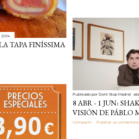
5, 2014
 LA TAPA FINÍSSIMA
Publicado por
Dont Stop Madrid
abr
8 ABR - 1 JUN: SH
VISIÓN DE PÁBLO
Compartir
Publicar un comentari