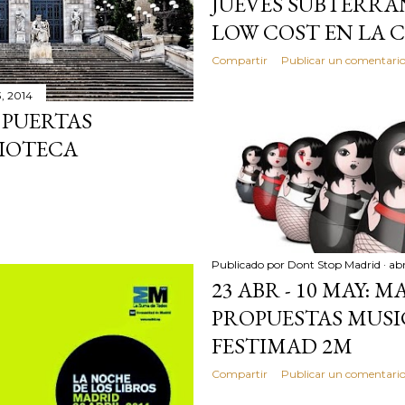
JUEVES SUBTERRA
LOW COST EN LA 
Compartir
Publicar un comentari
3, 2014
 PUERTAS
LIOTECA
Publicado por
Dont Stop Madrid
abr
23 ABR - 10 MAY: 
PROPUESTAS MUSI
FESTIMAD 2M
Compartir
Publicar un comentari