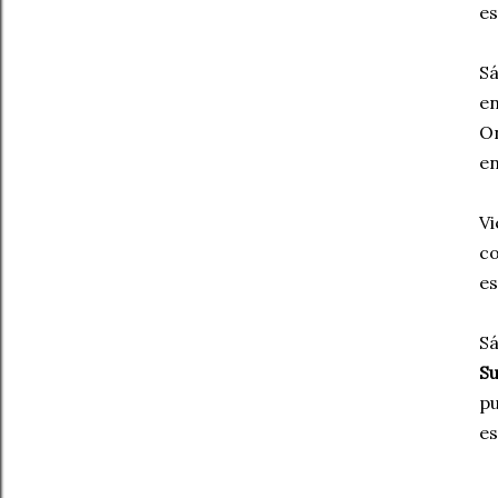
es
Sá
en
On
en
Vi
co
e
Sá
Su
pu
es