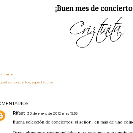
¡Buen mes de concierto
mpartir
iquetas:
conciertos
espectáculos
OMENTARIOS
Rifaat
30 de enero de 2012 a las 15:55
Buena selección de conciertos, si señor... en más de uno coinc
Otros altamente recomendables para este mes que empieza: