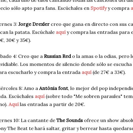
ene, cada uno de ellos cantando todas las canciones del di
ecio sólo apto para fans. Escúchales en
Spotify
y compra
ernes 3:
Jorge Drexler
creo que gana en directo con sus ca
can la patata. Escúchale
aquí
y compra las entradas para e
€, 30€ y 35€).
bado 4: Creo que a
Russian Red
o la amas o la odias, pero 
vidiable. Los momentos de silencio donde sólo se escucha
ara escucharlo y compra la entrada
aquí
(de 27€ a 33€).
ércoles 8: Amo a
Antònia font
, lo mejor del pop independi
da. Escúchales
aquí
(sobre todo "Me sobren paraules" te
no).
Aquí
las entradas a partir de 20€.
ernes 10: La cantante de
The Sounds
ofrece un show absol
ny The Beat te hará saltar, gritar y berrear hasta quedars