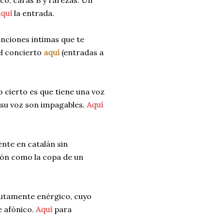
sco, caras B y rarezas. Un
aquí
la entrada.
nciones intimas que te
l concierto
aquí
(entradas a
lo cierto es que tiene una voz
 su voz son impagables.
Aquí
ente en catalán sin
món como la copa de un
utamente enérgico, cuyo
e afónico.
Aquí
para