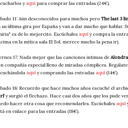
cucharlos y
aquí
para comprar las entradas (24€).
bado 11: Aún desconocidos para muchos pero
The last 3 li
 su última gira por España y van a dar mucho que hablar. Su
iria" es de lo mejorcito. Escúchales
aquí
y compra la entr
cima en la mítica sala El Sol, merece mucho la pena ir).
ernes 17: Nada mejor que las canciones intimas de
Alondra
n compañía especial lleno de miradas cómplices. Regálat
scuchándola
aquí
y comprando las entradas
aquí
(14€).
bado 18: Recuerdo que hace muchos años escuché el archi
rf
y surgió el flechazo. Hace casi dos años que los pude ve
edo hacer otra cosa que recomendarles. Escúchales
aquí
tá en enlace para las entradas (18€).