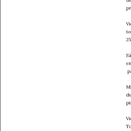
ti
pr
Vi
to
25
Sá
en
p
Mi
du
pi
Vi
To