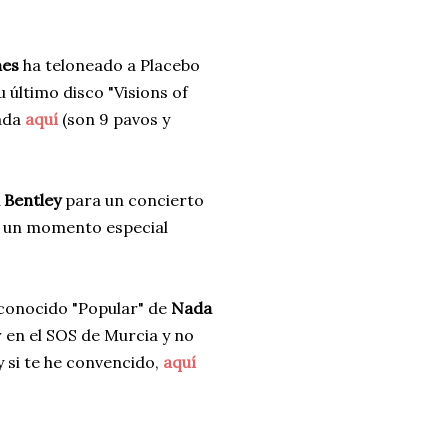
nes
ha teloneado a Placebo
 último disco "Visions of
ada
aquí
(son 9 pavos y
 Bentley
para un concierto
e un momento especial
conocido "Popular" de
Nada
r en el SOS de Murcia y no
y si te he convencido,
aquí