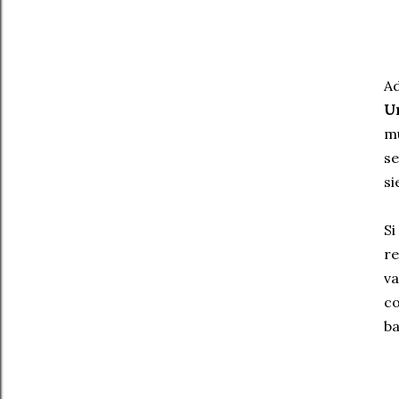
Ad
Un
m
se
si
Si
re
va
co
ba