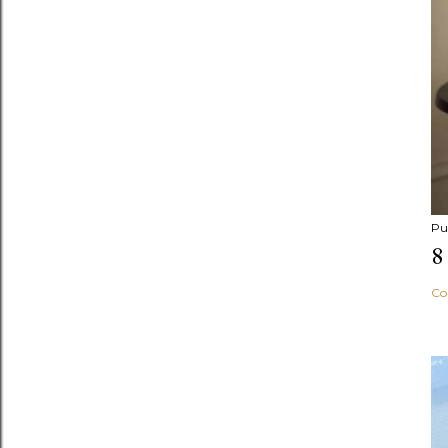
Pu
8
Co