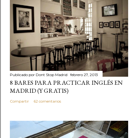
a
r
u
n
c
o
m
e
n
t
Publicado por
Dont Stop Madrid
febrero 27, 2013
a
8 BARES PARA PRACTICAR INGLÉS EN
r
MADRID (Y GRATIS)
i
Compartir
62 comentarios
o