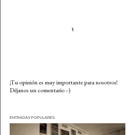
¡Tu opinión es muy importante para nosotros!
Déjanos un comentario :-)
P
u
b
l
ENTRADAS POPULARES
i
c