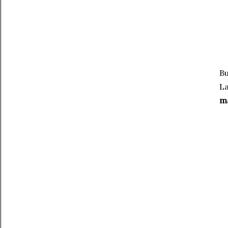
Bu
La
má