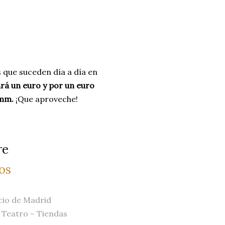
s que suceden día a día en
rá un euro y por un euro
amm.
¡Que aproveche!
re
os
cio de Madrid
~
Teatro
~
Tiendas