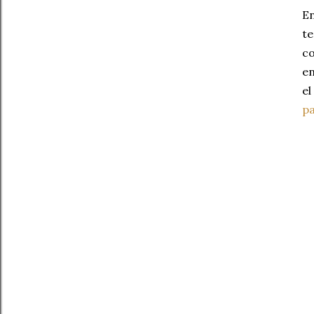
En
te
co
en
el
pa