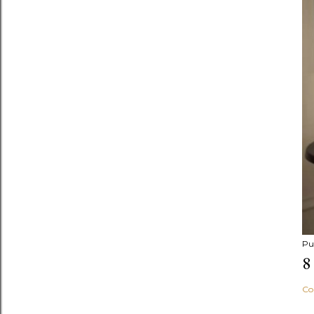
Pu
8
Co