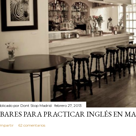
blicado por
Dont Stop Madrid
febrero 27, 2013
 BARES PARA PRACTICAR INGLÉS EN MA
mpartir
62 comentarios