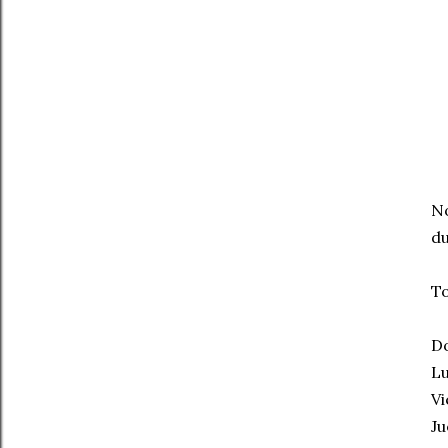
No
du
To
Do
Lu
Vi
Ju