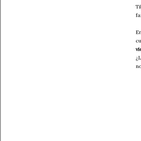
Ti
fa
En
cu
vi
¿L
no