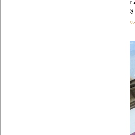
Pu
8
Co