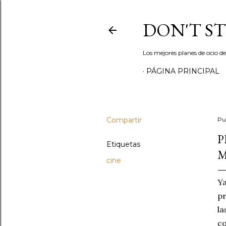
DON'T S
Los mejores planes de ocio d
PÁGINA PRINCIPAL
Compartir
Pu
P
Etiquetas
M
cine
Ya
pr
la
co