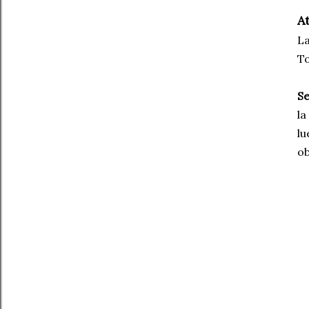
A
La
To
Se
la
lu
ob