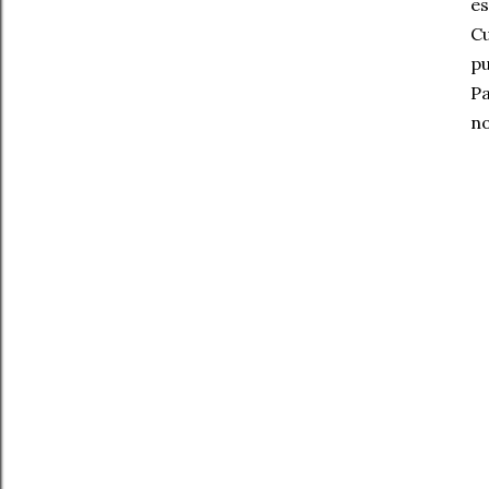
es
Cu
pu
Pa
no