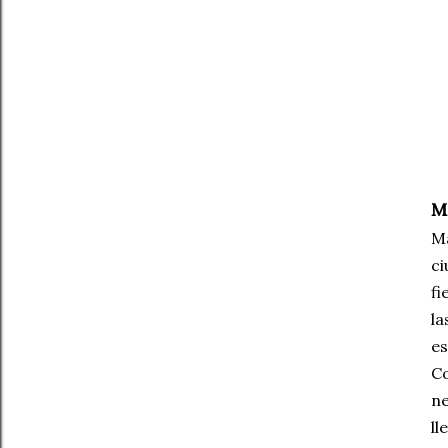
M
Ma
ci
fi
la
es
Co
ne
ll