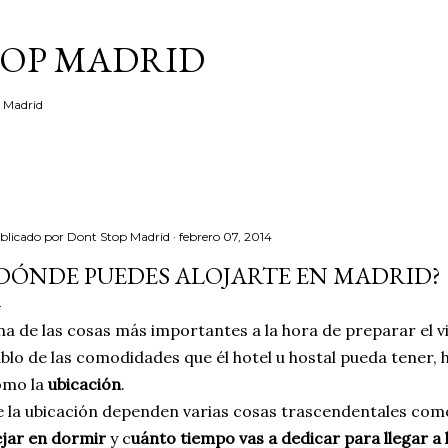
Ir al contenido principal
TOP MADRID
e Madrid
blicado por
Dont Stop Madrid
febrero 07, 2014
DÓNDE PUEDES ALOJARTE EN MADRID?
a de las cosas más importantes a la hora de preparar el vi
blo de las comodidades que él hotel u hostal pueda tener,
omo la
ubicación
.
 la ubicación dependen varias cosas trascendentales co
jar en dormir
y c
uánto tiempo vas a dedicar para llegar a