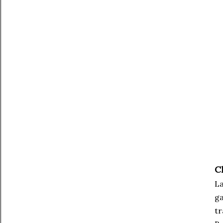
C
La
ga
tr