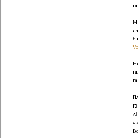
mo
Me
ca
ha
V
Ho
mi
má
Ba
El
Ab
va
Bo