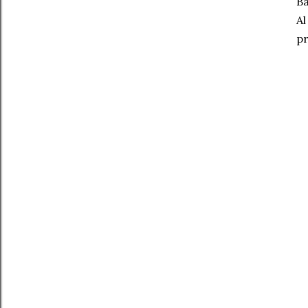
Ba
Al
pr