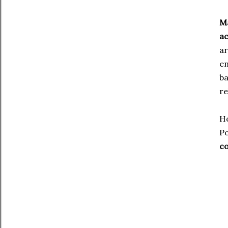
Ma
ac
ar
en
ba
re
Ho
Po
c