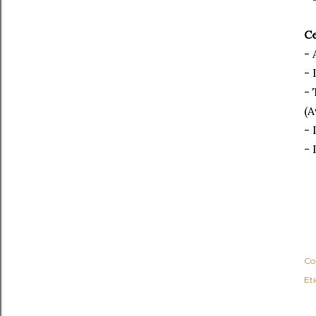
Ce
- 
- 
- 
(A
- 
- 
Co
Et