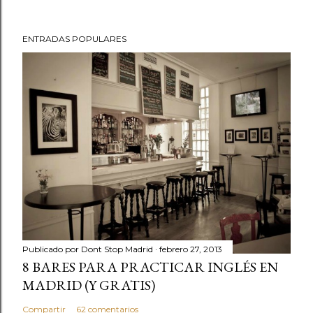
b
l
ENTRADAS POPULARES
i
c
a
r
u
n
c
o
m
e
n
t
Publicado por
Dont Stop Madrid
febrero 27, 2013
a
8 BARES PARA PRACTICAR INGLÉS EN
r
MADRID (Y GRATIS)
i
Compartir
62 comentarios