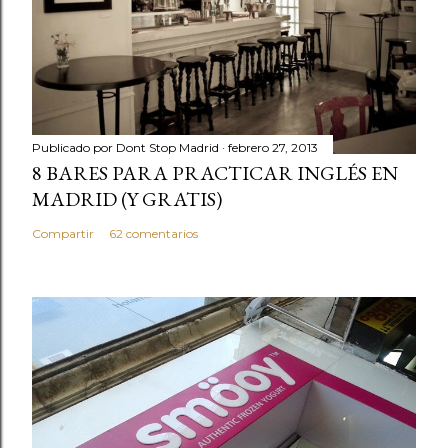
c
o
m
e
n
t
Publicado por
Dont Stop Madrid
febrero 27, 2013
a
8 BARES PARA PRACTICAR INGLÉS EN
r
MADRID (Y GRATIS)
i
Compartir
62 comentarios
o