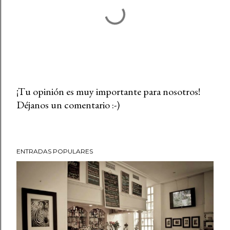
¡Tu opinión es muy importante para nosotros!
Déjanos un comentario :-)
P
u
b
l
ENTRADAS POPULARES
i
c
a
r
u
n