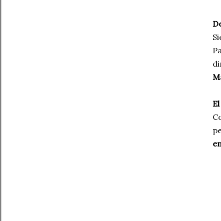
De
Si
Pa
di
Ma
El
C
pe
en