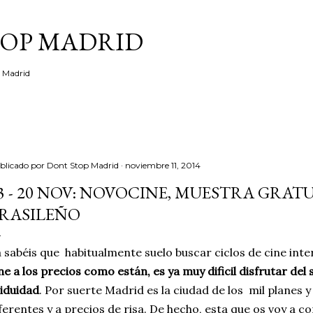
Ir al contenido principal
TOP MADRID
e Madrid
blicado por
Dont Stop Madrid
noviembre 11, 2014
3 - 20 NOV: NOVOCINE, MUESTRA GRATU
RASILEÑO
 sabéis que habitualmente suelo buscar ciclos de cine inte
ne a los precios como están, es ya muy dificil disfrutar del
iduidad
. Por suerte Madrid es la ciudad de los mil planes
ferentes y a precios de risa. De hecho, esta que os voy a c