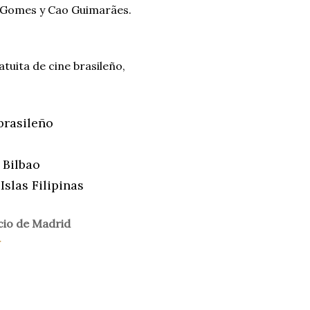
o Gomes y Cao Guimarães.
tuita de cine brasileño,
brasileño
 Bilbao
Islas Filipinas
cio de Madrid
r