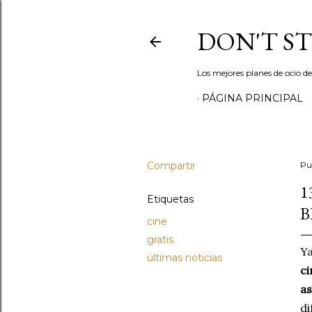
DON'T S
Los mejores planes de ocio d
PÁGINA PRINCIPAL
Compartir
Pu
1
Etiquetas
B
cine
gratis
Ya
últimas noticias
ci
as
di