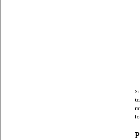
Si
ta
mu
fo
P