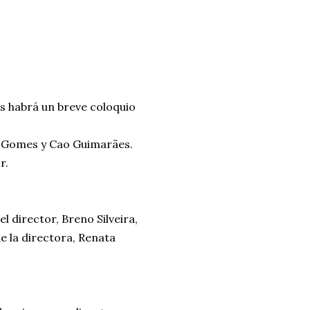
s habrá un breve coloquio
o Gomes y Cao Guimarães.
r.
l director, Breno Silveira,
e la directora, Renata