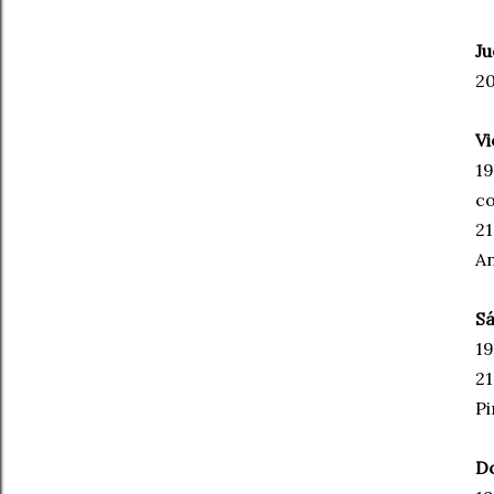
Ju
20
Vi
19
co
21
An
Sá
19
21
Pi
Do