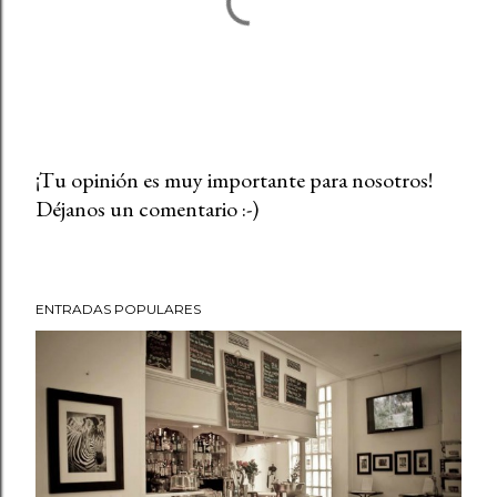
¡Tu opinión es muy importante para nosotros!
Déjanos un comentario :-)
P
u
b
l
ENTRADAS POPULARES
i
c
a
r
u
n