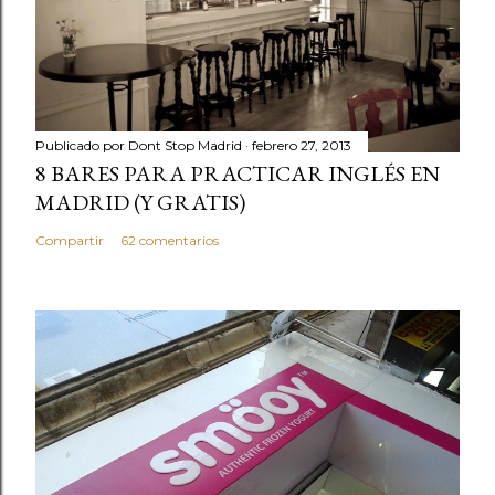
c
o
m
e
n
t
Publicado por
Dont Stop Madrid
febrero 27, 2013
a
8 BARES PARA PRACTICAR INGLÉS EN
r
MADRID (Y GRATIS)
i
Compartir
62 comentarios
o