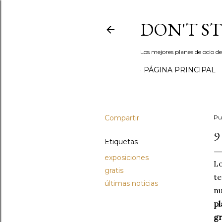
DON'T S
Los mejores planes de ocio d
PÁGINA PRINCIPAL
Compartir
Pu
9
Etiquetas
exposiciones
Lo
gratis
te
últimas noticias
nu
pl
gr