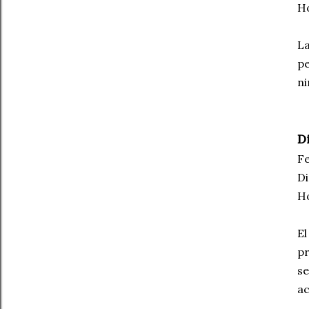
Ho
La
pe
ni
D
Fe
Di
Ho
El
pr
se
ac