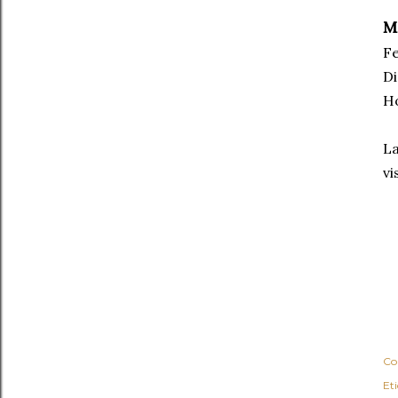
M
Fe
Di
Ho
La
vi
Co
Et