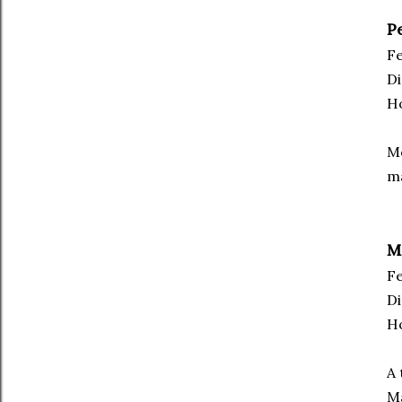
P
Fe
Di
Ho
Me
ma
M
Fe
Di
Ho
A 
Ma