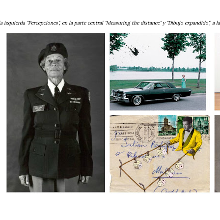
la izquierda "Percepciones", en la parte central "Measuring the distance" y "Dibujo expandido", a la