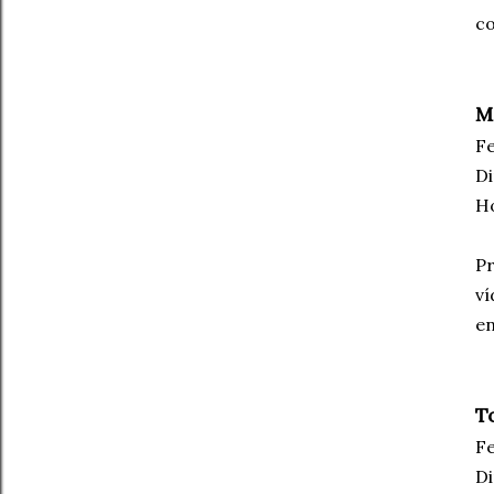
co
M
Fe
Di
Ho
Pr
ví
en
T
Fe
Di