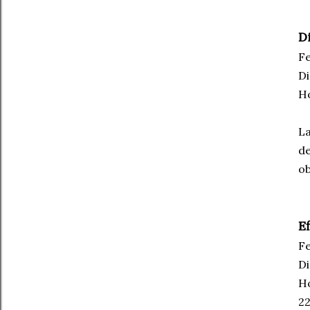
D
Fe
Di
Ho
La
de
ob
E
Fe
Di
Ho
22