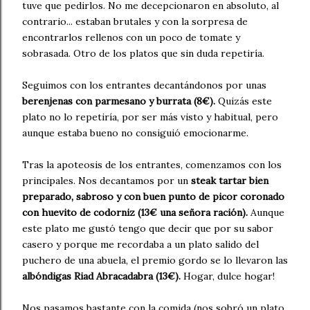
tuve que pedirlos. No me decepcionaron en absoluto, al
contrario... estaban brutales y con la sorpresa de
encontrarlos rellenos con un poco de tomate y
sobrasada. Otro de los platos que sin duda repetiría.
Seguimos con los entrantes decantándonos por unas
berenjenas con parmesano y burrata (8€).
Quizás este
plato no lo repetiría, por ser más visto y habitual, pero
aunque estaba bueno no consiguió emocionarme.
Tras la apoteosis de los entrantes, comenzamos con los
principales. Nos decantamos por un
steak tartar bien
preparado, sabroso y con buen punto de picor coronado
con huevito de codorniz (13€ una señora ración).
Aunque
este plato me gustó tengo que decir que por su sabor
casero y porque me recordaba a un plato salido del
puchero de una abuela, el premio gordo se lo llevaron las
albóndigas Riad Abracadabra (13€).
Hogar, dulce hogar!
Nos pasamos bastante con la comida (nos sobró un plato,