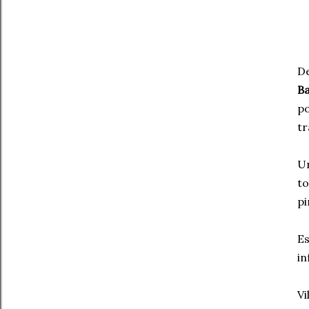
De
Ba
po
tr
Un
to
pi
Es
in
Vi