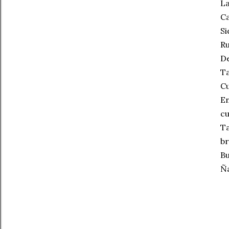
La
Ca
Si
Ru
De
Ta
Cu
En
cu
Ta
br
Bu
Ña