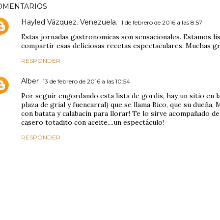
OMENTARIOS
Hayled Vázquez. Venezuela.
1 de febrero de 2016 a las 8:57
Estas jornadas gastronomicas son sensacionales. Estamos lis
compartir esas deliciosas recetas espectaculares. Muchas gr
RESPONDER
Alber
13 de febrero de 2016 a las 10:54
Por seguir engordando esta lista de gordis, hay un sitio en la
plaza de grial y fuencarral) que se llama Bico, que su dueña, M
con batata y calabacín para llorar! Te lo sirve acompañado d
casero totadito con aceite....un espectáculo!
RESPONDER