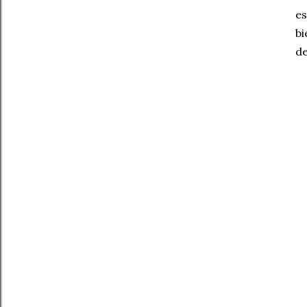
es
bi
de