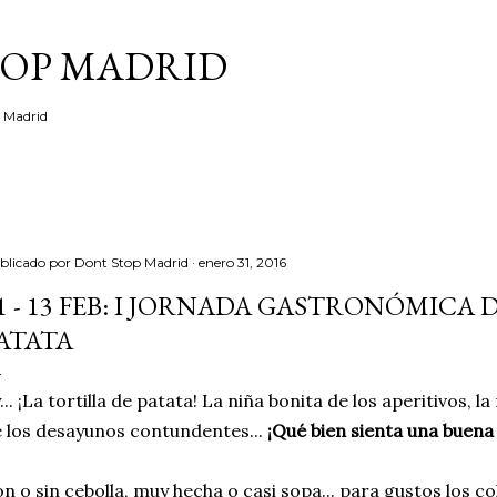
Ir al contenido principal
TOP MADRID
e Madrid
blicado por
Dont Stop Madrid
enero 31, 2016
1 - 13 FEB: I JORNADA GASTRONÓMICA 
ATATA
... ¡La tortilla de patata! La niña bonita de los aperitivos, la
 los desayunos contundentes...
¡Qué bien sienta una buena 
n o sin cebolla, muy hecha o casi sopa... para gustos los co