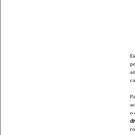
E
p
an
ca
Pa
ac
o 
di
ro