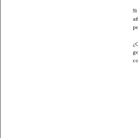
Si
añ
pe
¿Q
ge
co