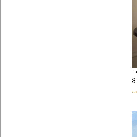
Pu
8
Co