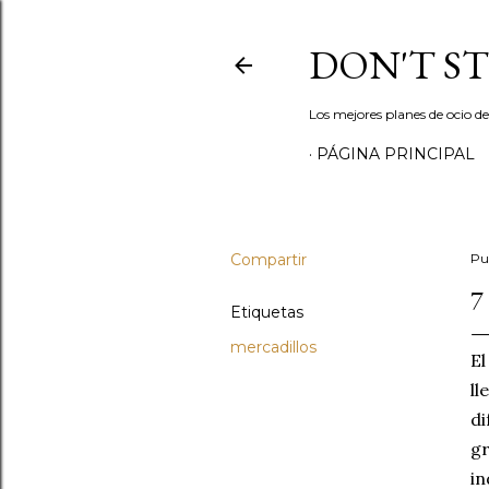
DON'T S
Los mejores planes de ocio d
PÁGINA PRINCIPAL
Compartir
Pu
7
Etiquetas
mercadillos
El
ll
di
gr
in