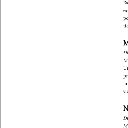
Es
ec
pe
ti
M
Dí
Mu
Un
pr
ju
vi
N
Dí
Me