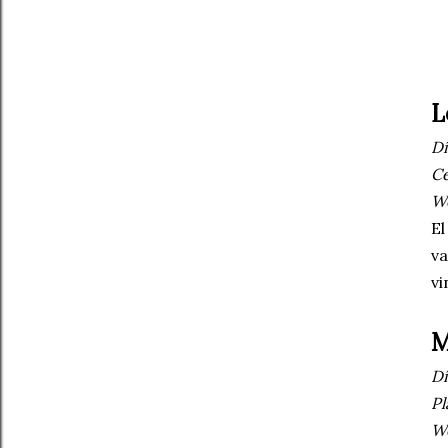
L
Dí
Ce
W
El
va
vi
M
Dí
Pl
W