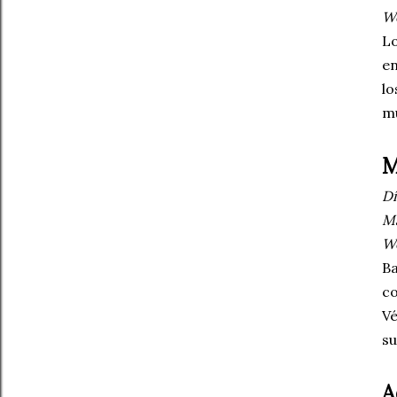
W
Lo
en
lo
mú
M
Dí
M
W
Ba
co
Vé
su
A