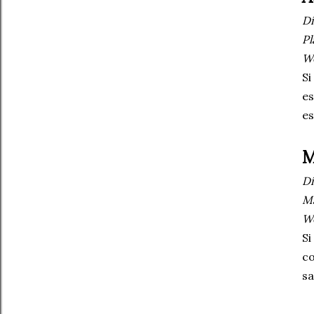
Dí
Pl
W
Si
es
es
M
Dí
M
W
Si
co
sa