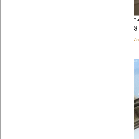
Pu
8
Co