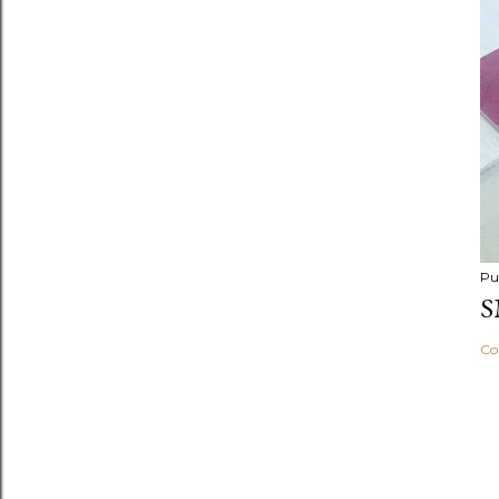
Pu
S
Co