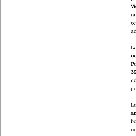
Vi
nú
te
ac
La
oc
Pa
39
co
jo
La
an
bo
ma