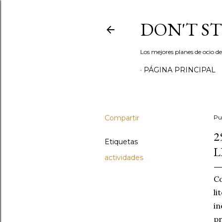
DON'T S
Los mejores planes de ocio d
PÁGINA PRINCIPAL
Compartir
Pu
2
Etiquetas
L
actividades
Co
li
in
pr