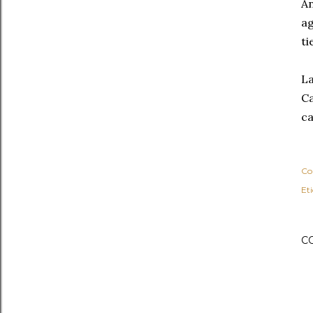
An
ag
ti
La
Ca
ca
Co
Et
C