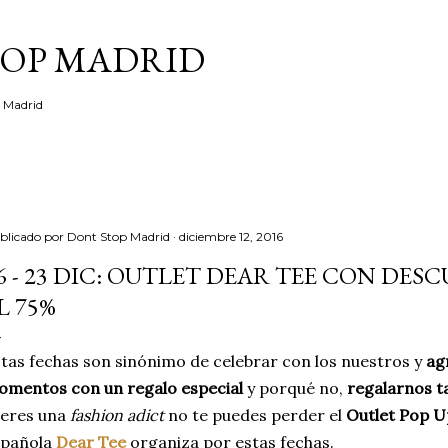
Ir al contenido principal
TOP MADRID
e Madrid
blicado por
Dont Stop Madrid
diciembre 12, 2016
6 - 23 DIC: OUTLET DEAR TEE CON DES
L 75%
tas fechas son sinónimo de celebrar con los nuestros y
ag
omentos con un regalo especial
y porqué no,
regalarnos 
 eres una
fashion adict
no te puedes perder el
Outlet Pop U
spañola
Dear Tee
organiza por estas fechas.