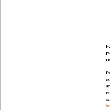
Pe
pi
re
De
c
un
cr
en
h