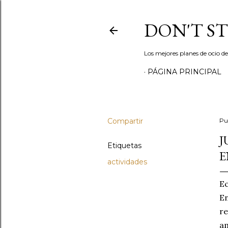
DON'T S
Los mejores planes de ocio d
PÁGINA PRINCIPAL
Compartir
Pu
J
Etiquetas
E
actividades
Ec
En
re
am