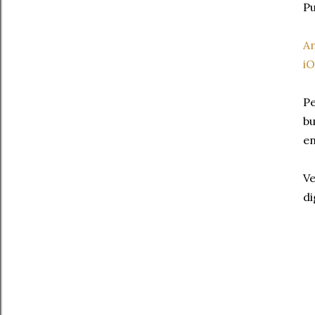
Pu
A
iO
Pe
bu
en
Ve
di