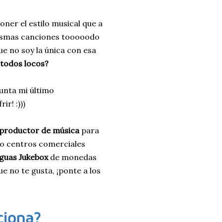
ner el estilo musical que a
mismas canciones tooooodo
e no soy la única con esa
 todos locos?
punta mi último
r! :)))
productor de música
para
 o centros comerciales
iguas Jukebox
de monedas
e no te gusta, ¡ponte a los