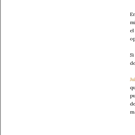
En
mi
el
o
Si
de
J
qu
p
de
m