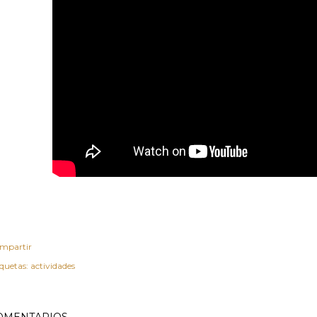
mpartir
iquetas:
actividades