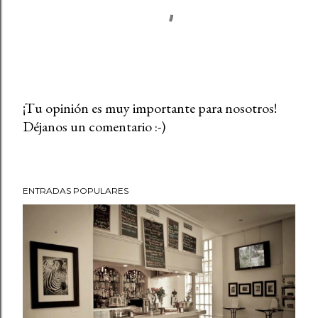
¡Tu opinión es muy importante para nosotros!
Déjanos un comentario :-)
P
u
b
l
ENTRADAS POPULARES
i
c
a
r
u
n
c