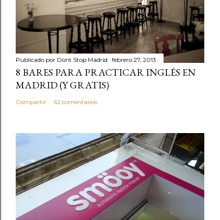
o
m
e
n
t
Publicado por
Dont Stop Madrid
febrero 27, 2013
a
8 BARES PARA PRACTICAR INGLÉS EN
r
MADRID (Y GRATIS)
i
Compartir
62 comentarios
o